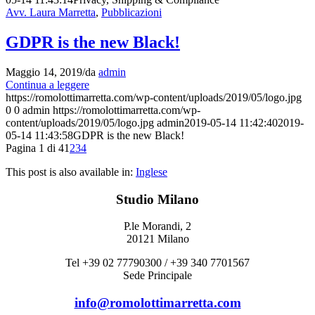
Avv. Laura Marretta
,
Pubblicazioni
GDPR is the new Black!
Maggio 14, 2019
/
da
admin
Continua a leggere
https://romolottimarretta.com/wp-content/uploads/2019/05/logo.jpg
0
0
admin
https://romolottimarretta.com/wp-
content/uploads/2019/05/logo.jpg
admin
2019-05-14 11:42:40
2019-
05-14 11:43:58
GDPR is the new Black!
Pagina 1 di 4
1
2
3
4
This post is also available in:
Inglese
Studio Milano
P.le Morandi, 2
20121 Milano
Tel +39 02 77790300 / +39 340 7701567
Sede Principale
info@romolottimarretta.com