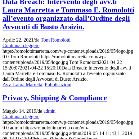
Data Breach: Intervento degli avv.ti
Laura Marretta e Tommaso E. Romolotti
all’evento organizzato dall’Ordine degli
Avvocati di Busto Arsizio.
Aprile 22, 2021
/
da
Tom Romolotti
Continua a leggere
https://romolottimarretta.com/wp-content/uploads/2019/05/logo.jpg
0
0
Tom Romolotti
https://romolottimarretta.com/wp-
content/uploads/2019/05/logo.jpg
Tom Romolotti
2021-04-22
15:20:07
2021-04-22 15:20:10
Data Breach: Intervento degli avv.ti
Laura Marretta e Tommaso E. Romolotti all'evento organizzato
dall'Ordine degli Avvocati di Busto Arsizio.
Avv. Laura Marretta
,
Pubblicazioni
Privacy, Shipping & Compliance
Maggio 14, 2019
/
da
admin
Continua a leggere
https://romolottimarretta.com/wp-content/uploads/2019/05/logo.jpg
0
0
admin
https://romolottimarretta.com/wp-
content/uploads/2019/05/logo.jpg
admin
2019-05-14 11:43:11
2019-
05-14 11:43:14
Privacy, Shipping & Compliance