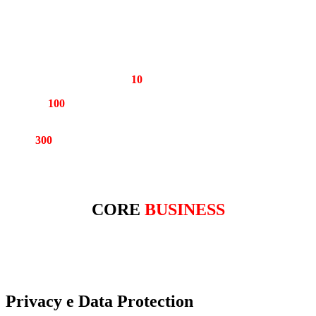
ALCUNI NUMERI…
Oltre
10
Anni di Storia
Oltre
100
articoli e pubblicazioni in monografie e riviste di
settore
Oltre
300
ore di docenza in Italia ed all’estero nel’anno in corso
CORE
BUSINESS
Privacy e Data Protection