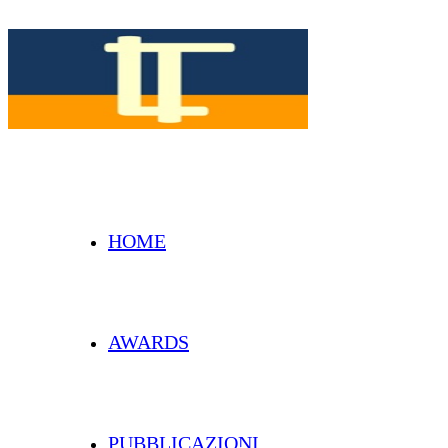
info@romolottimarretta.com
HOME
AWARDS
Studio Legale Internazionale
Romolotti – Marretta
PUBBLICAZIONI